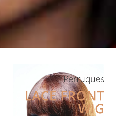
Perruques
LACE FRONT
WIG