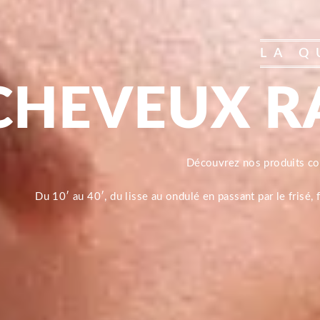
LA Q
CHEVEUX R
Découvrez nos produits 
Du 10′ au 40′, du lisse au ondulé en passant par le frisé,