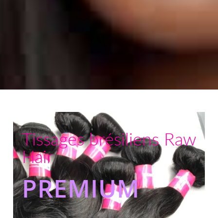
Tissages brésiliens Raw
Hair
PREMIUM