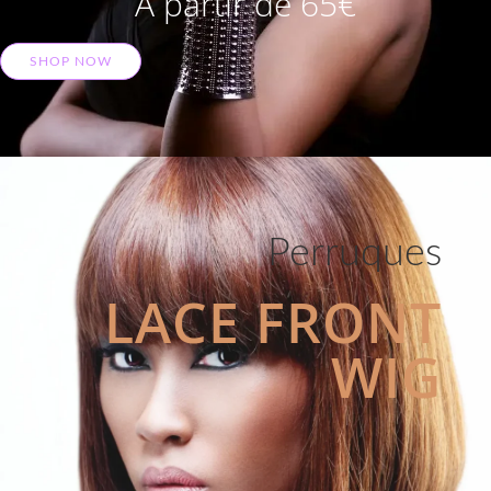
A partir de 65€
SHOP NOW
Perruques
LACE FRONT
WIG