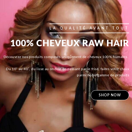
LA QUALITÉ AVANT TOUT
100% CHEVEUX RAW HAIR
Découvrez nos produits composés uniquement de cheveux 100% humains.
Du 10′ au 40′, du lisse au ondulé en passant par le frisé, faites votre choix
parmi notre gamme de produits
SHOP NOW