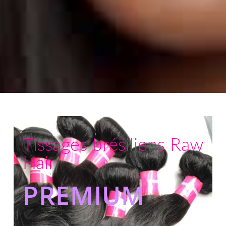
Tissages brésiliens Raw
Hair
PREMIUM