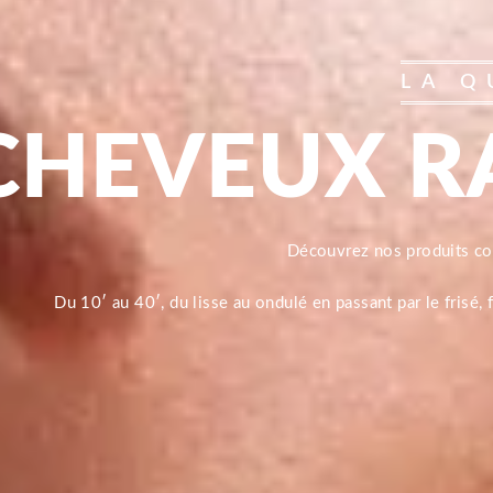
LA Q
CHEVEUX R
Découvrez nos produits 
Du 10′ au 40′, du lisse au ondulé en passant par le frisé,