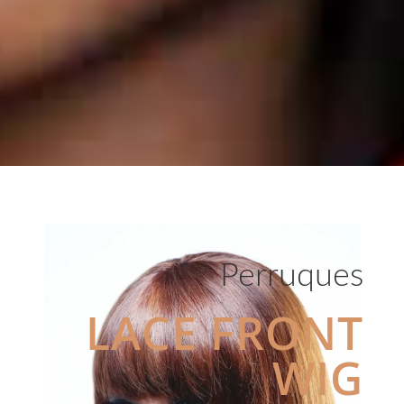
Perruques
LACE FRONT
WIG