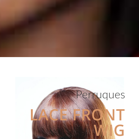
Perruques
LACE FRONT
WIG