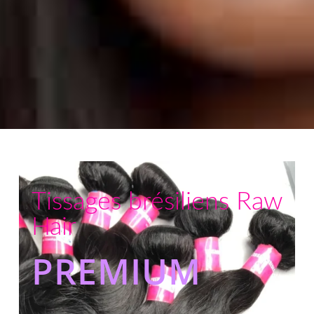
Tissages brésiliens Raw
Hair
PREMIUM