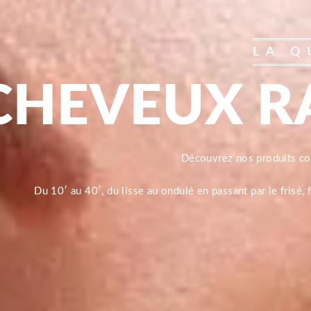
LA Q
CHEVEUX R
Découvrez nos produits 
Du 10′ au 40′, du lisse au ondulé en passant par le frisé,