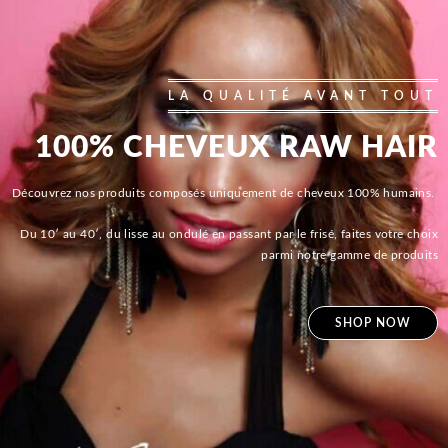
LA QUALITÉ AVANT TOUT
100% CHEVEUX RAW HAIR
Découvrez nos produits composés uniquement de cheveux 100% humains.
Du 10′ au 40′, du lisse au ondulé en passant par le frisé, faites votre choix
parmi notre gamme de produits
SHOP NOW