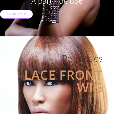
A partir de 65€
SHOP NOW
Perruques
LACE FRONT
WIG