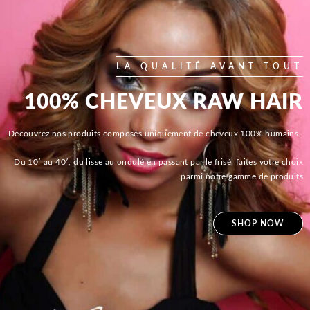
LA QUALITÉ AVANT TOUT
100% CHEVEUX RAW HAIR
Découvrez nos produits composés uniquement de cheveux 100% humains.
Du 10′ au 40′, du lisse au ondulé en passant par le frisé, faites votre choix
parmi notre gamme de produits
SHOP NOW