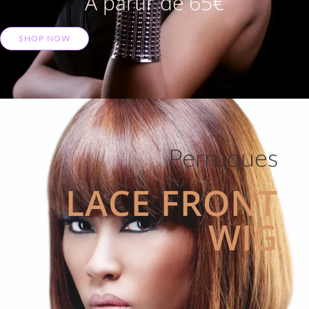
A partir de 65€
SHOP NOW
Perruques
LACE FRONT
WIG