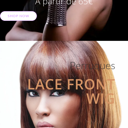
A partir de 65€
SHOP NOW
Perruques
LACE FRONT
WIG