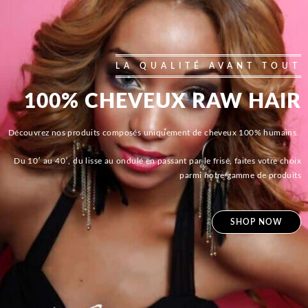
LA QUALITÉ AVANT TOUT
100% CHEVEUX RAW HAIR
Découvrez nos produits composés uniquement de cheveux 100% humains.
Du 10′ au 40′, du lisse au ondulé en passant par le frisé, faites votre choix
parmi notre gamme de produits
SHOP NOW