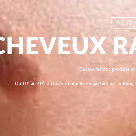
LA Q
CHEVEUX R
Découvrez nos produits 
Du 10′ au 40′, du lisse au ondulé en passant par le frisé,