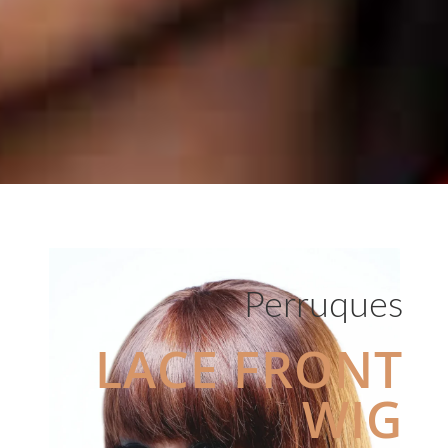
Perruques
LACE FRONT
WIG