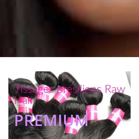
Tissages brésiliens Raw
Hair
PREMIUM