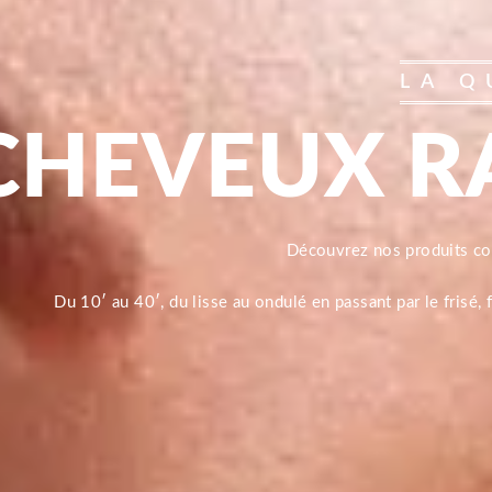
LA Q
CHEVEUX R
Découvrez nos produits 
Du 10′ au 40′, du lisse au ondulé en passant par le frisé,