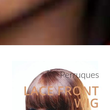
Perruques
LACE FRONT
WIG