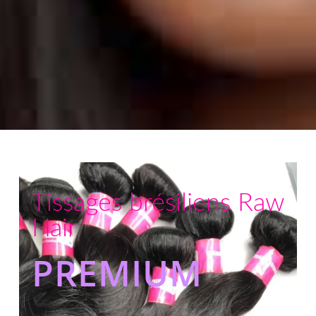
Tissages brésiliens Raw
Hair
PREMIUM