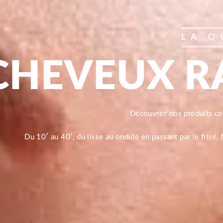
LA Q
CHEVEUX R
Découvrez nos produits 
Du 10′ au 40′, du lisse au ondulé en passant par le frisé,