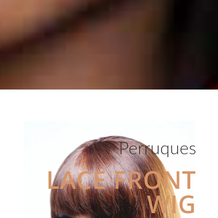
Perruques
LACE FRONT
WIG