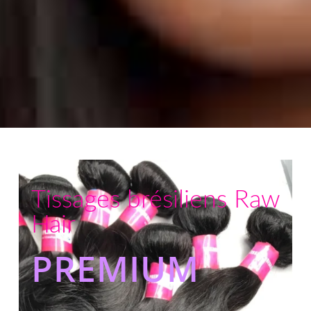
Tissages brésiliens Raw
Hair
PREMIUM