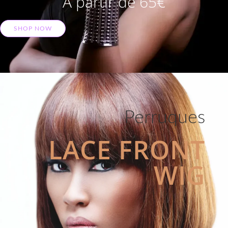
A partir de 65€
SHOP NOW
Perruques
LACE FRONT
WIG