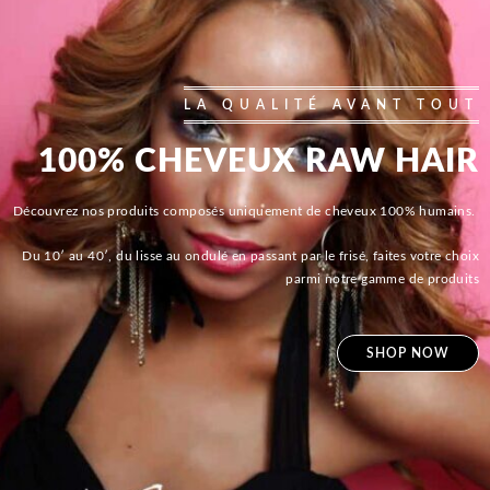
LA QUALITÉ AVANT TOUT
100% CHEVEUX RAW HAIR
Découvrez nos produits composés uniquement de cheveux 100% humains.
Du 10′ au 40′, du lisse au ondulé en passant par le frisé, faites votre choix
parmi notre gamme de produits
SHOP NOW