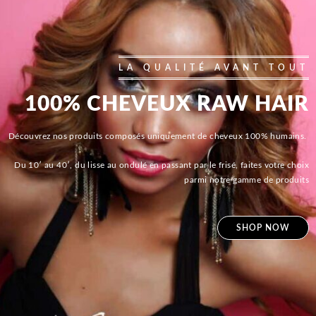
LA QUALITÉ AVANT TOUT
100% CHEVEUX RAW HAIR
Découvrez nos produits composés uniquement de cheveux 100% humains.
Du 10′ au 40′, du lisse au ondulé en passant par le frisé, faites votre choix
parmi notre gamme de produits
SHOP NOW