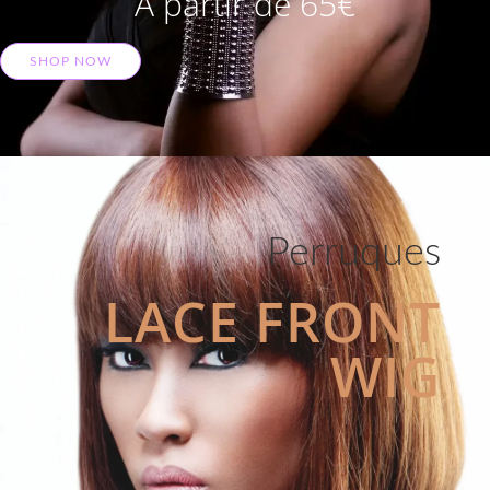
A partir de 65€
SHOP NOW
Perruques
LACE FRONT
WIG