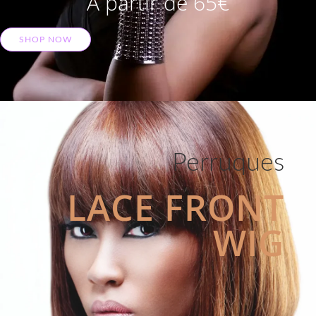
A partir de 65€
SHOP NOW
Perruques
LACE FRONT
WIG