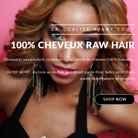
LA QUALITÉ AVANT TOUT
100% CHEVEUX RAW HAIR
Découvrez nos produits composés uniquement de cheveux 100% humains.
Du 10′ au 40′, du lisse au ondulé en passant par le frisé, faites votre choix
parmi notre gamme de produits
SHOP NOW