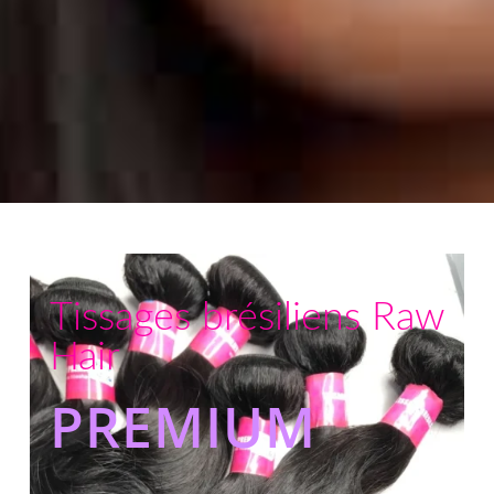
Tissages brésiliens Raw
Hair
PREMIUM