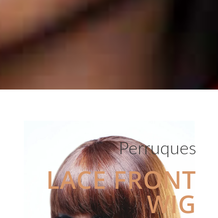
Perruques
LACE FRONT
WIG