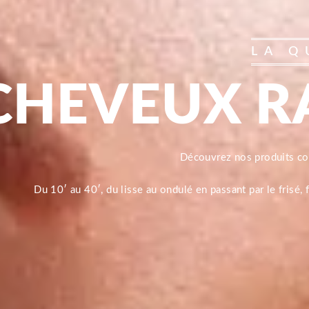
LA Q
CHEVEUX R
Découvrez nos produits 
Du 10′ au 40′, du lisse au ondulé en passant par le frisé,