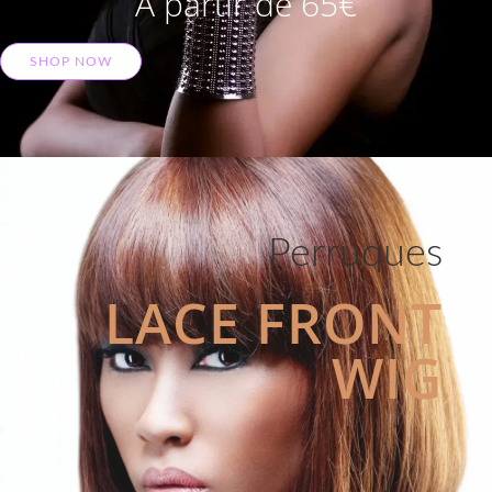
A partir de 65€
SHOP NOW
Perruques
LACE FRONT
WIG