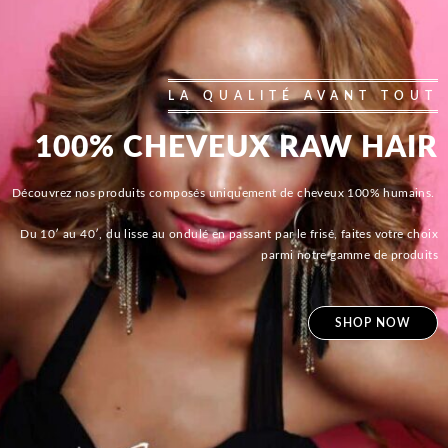
LA QUALITÉ AVANT TOUT
100% CHEVEUX RAW HAIR
Découvrez nos produits composés uniquement de cheveux 100% humains.
Du 10′ au 40′, du lisse au ondulé en passant par le frisé, faites votre choix
parmi notre gamme de produits
SHOP NOW