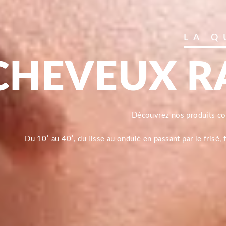
LA Q
CHEVEUX R
Découvrez nos produits 
Du 10′ au 40′, du lisse au ondulé en passant par le frisé,