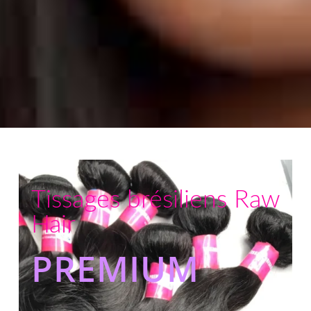
Tissages brésiliens Raw
Hair
PREMIUM