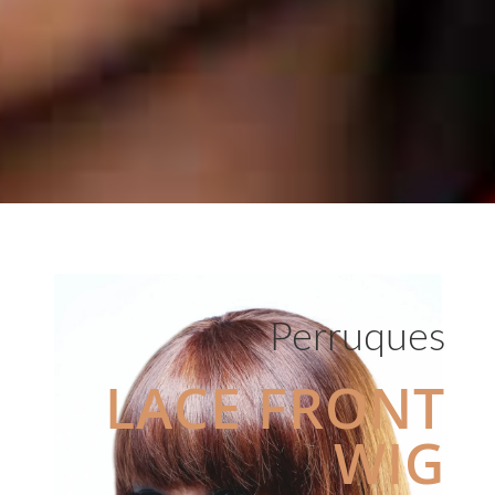
Perruques
LACE FRONT
WIG