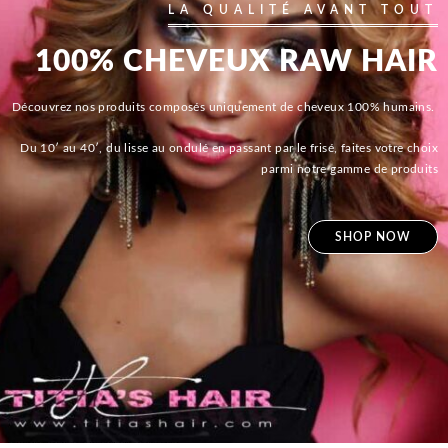
LA QUALITÉ AVANT TOUT
100% CHEVEUX RAW HAIR
Découvrez nos produits composés uniquement de cheveux 100% humains.
Du 10′ au 40′, du lisse au ondulé en passant par le frisé, faites votre choix
parmi notre gamme de produits
SHOP NOW