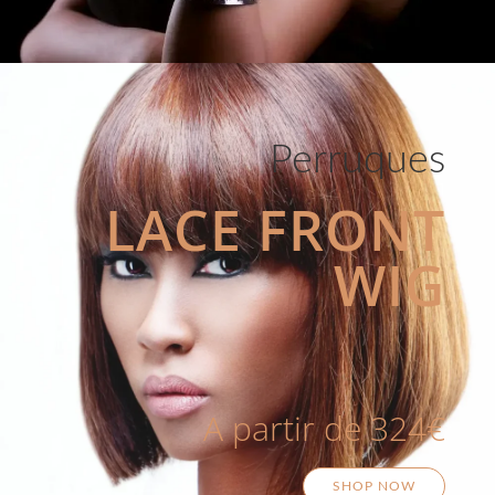
Perruques
LACE FRONT
WIG
A partir de 324€
SHOP NOW