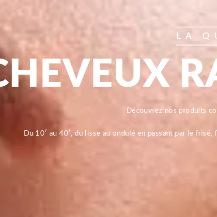
LA Q
CHEVEUX R
Découvrez nos produits 
Du 10′ au 40′, du lisse au ondulé en passant par le frisé,