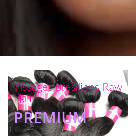
Tissages brésiliens Raw
Hair
PREMIUM