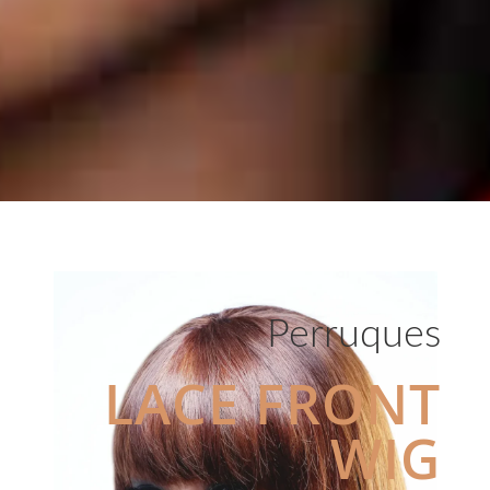
Perruques
LACE FRONT
WIG