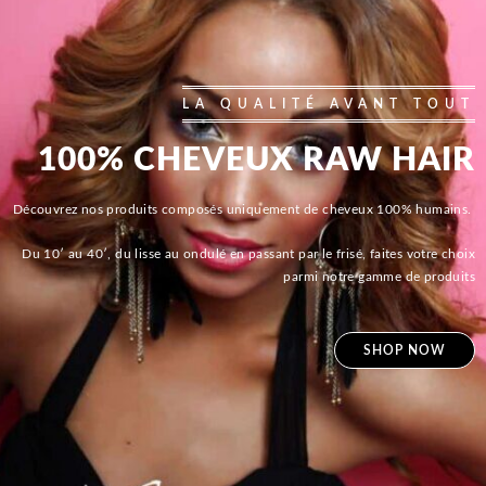
LA QUALITÉ AVANT TOUT
100% CHEVEUX RAW HAIR
Découvrez nos produits composés uniquement de cheveux 100% humains.
Du 10′ au 40′, du lisse au ondulé en passant par le frisé, faites votre choix
parmi notre gamme de produits
SHOP NOW