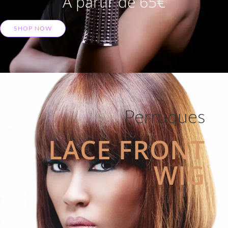
A partir de 65€
SHOP NOW
Perruques
LACE FRONT
WIG