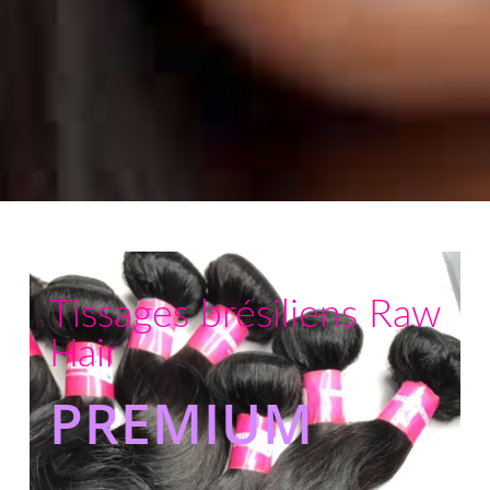
Tissages brésiliens Raw
Hair
PREMIUM