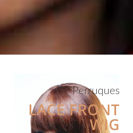
Perruques
LACE FRONT
WIG