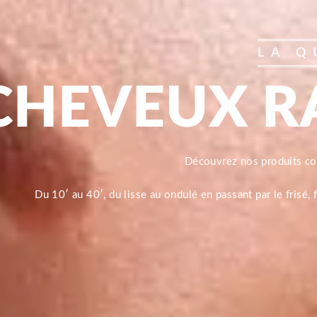
LA Q
CHEVEUX R
Découvrez nos produits 
Du 10′ au 40′, du lisse au ondulé en passant par le frisé,