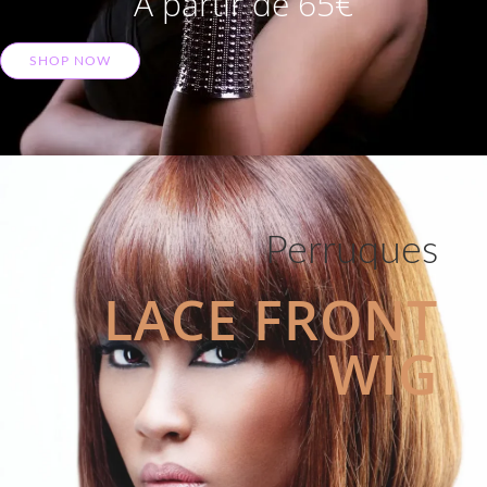
A partir de 65€
SHOP NOW
Perruques
LACE FRONT
WIG