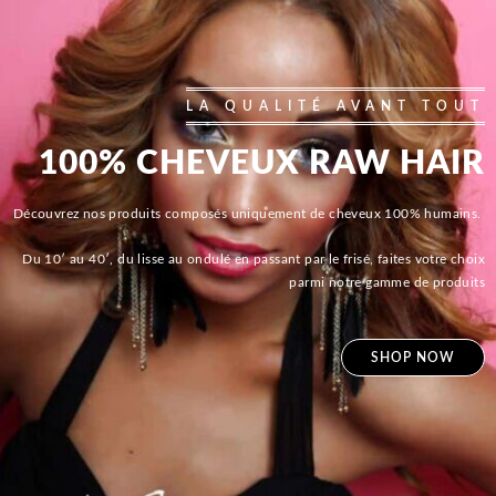
LA QUALITÉ AVANT TOUT
100% CHEVEUX RAW HAIR
Découvrez nos produits composés uniquement de cheveux 100% humains.
Du 10′ au 40′, du lisse au ondulé en passant par le frisé, faites votre choix
parmi notre gamme de produits
SHOP NOW