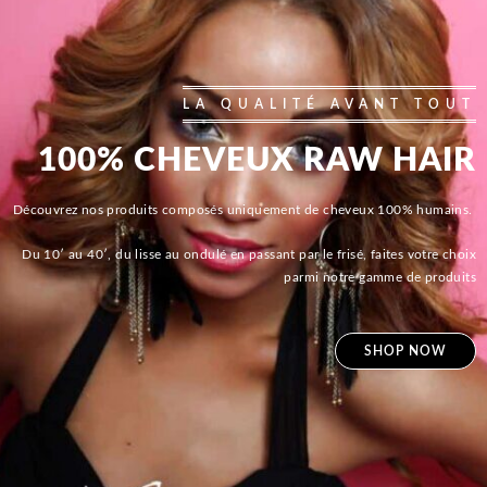
LA QUALITÉ AVANT TOUT
100% CHEVEUX RAW HAIR
Découvrez nos produits composés uniquement de cheveux 100% humains.
Du 10′ au 40′, du lisse au ondulé en passant par le frisé, faites votre choix
parmi notre gamme de produits
SHOP NOW