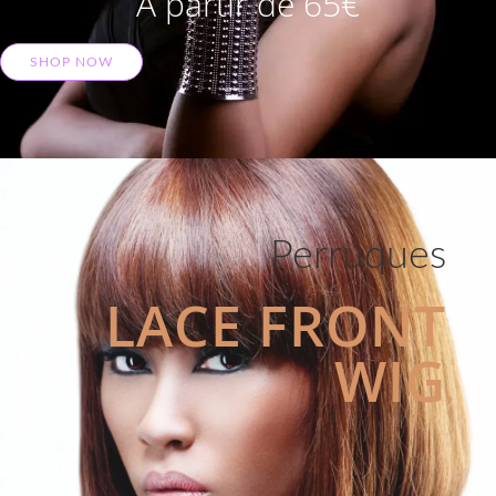
A partir de 65€
SHOP NOW
Perruques
LACE FRONT
WIG