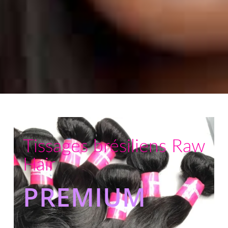
Tissages brésiliens Raw
Hair
PREMIUM