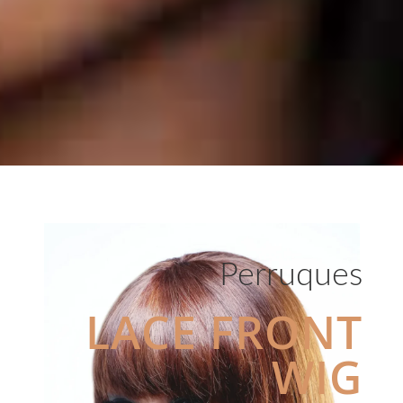
Perruques
LACE FRONT
WIG