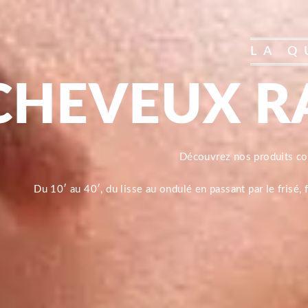
LA Q
CHEVEUX R
Découvrez nos produits 
Du 10′ au 40′, du lisse au ondulé en passant par le frisé,