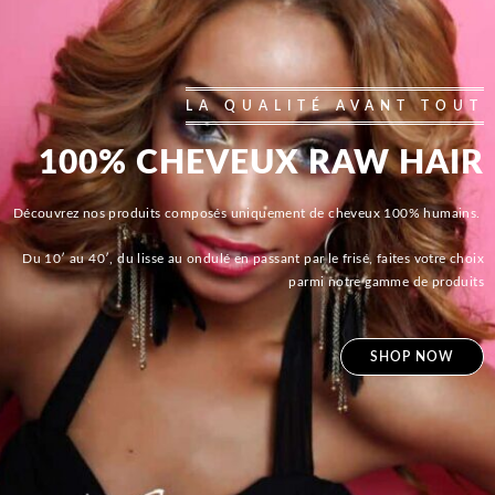
LA QUALITÉ AVANT TOUT
100% CHEVEUX RAW HAIR
Découvrez nos produits composés uniquement de cheveux 100% humains.
Du 10′ au 40′, du lisse au ondulé en passant par le frisé, faites votre choix
parmi notre gamme de produits
SHOP NOW