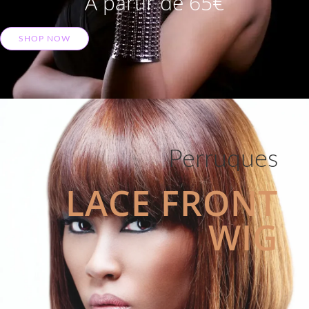
A partir de 65€
SHOP NOW
Perruques
LACE FRONT
WIG