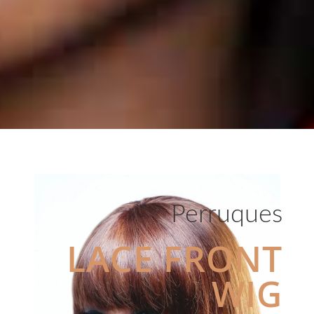
Perruques
LACE FRONT
WIG