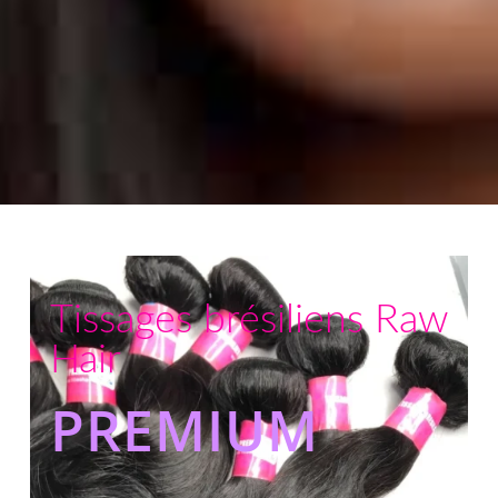
Tissages brésiliens Raw
Hair
PREMIUM