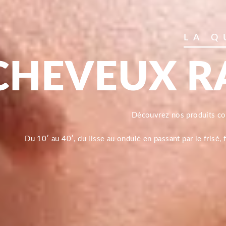
LA Q
CHEVEUX R
Découvrez nos produits 
Du 10′ au 40′, du lisse au ondulé en passant par le frisé,