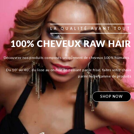
LA QUALITÉ AVANT TOUT
100% CHEVEUX RAW HAIR
Découvrez nos produits composés uniquement de cheveux 100% humains.
Du 10′ au 40′, du lisse au ondulé en passant par le frisé, faites votre choix
parmi notre gamme de produits
SHOP NOW