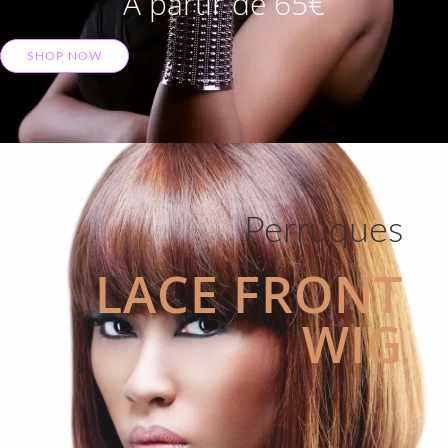
A partir de 65€
SHOP NOW
Perruques
LACE FRONT
WIG