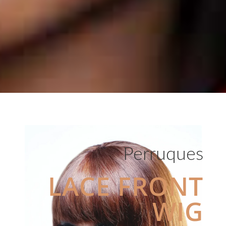
Perruques
LACE FRONT
WIG