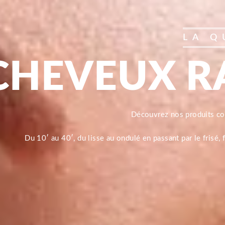
LA Q
CHEVEUX R
Découvrez nos produits 
Du 10′ au 40′, du lisse au ondulé en passant par le frisé,