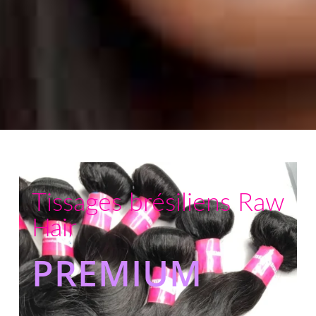
Tissages brésiliens Raw
Hair
PREMIUM