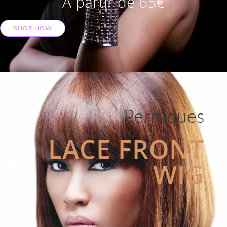
A partir de 65€
SHOP NOW
Perruques
LACE FRONT
WIG