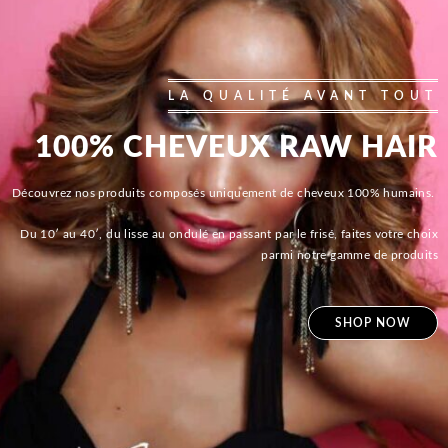
LA QUALITÉ AVANT TOUT
100% CHEVEUX RAW HAIR
Découvrez nos produits composés uniquement de cheveux 100% humains.
Du 10′ au 40′, du lisse au ondulé en passant par le frisé, faites votre choix
parmi notre gamme de produits
SHOP NOW