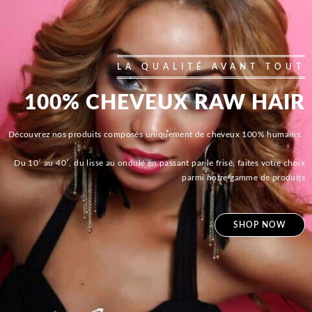
LA QUALITÉ AVANT TOUT
100% CHEVEUX RAW HAIR
Découvrez nos produits composés uniquement de cheveux 100% humains.
Du 10′ au 40′, du lisse au ondulé en passant par le frisé, faites votre choix
parmi notre gamme de produits
SHOP NOW