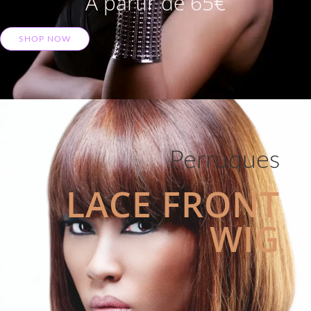
A partir de 65€
SHOP NOW
Perruques
LACE FRONT
WIG