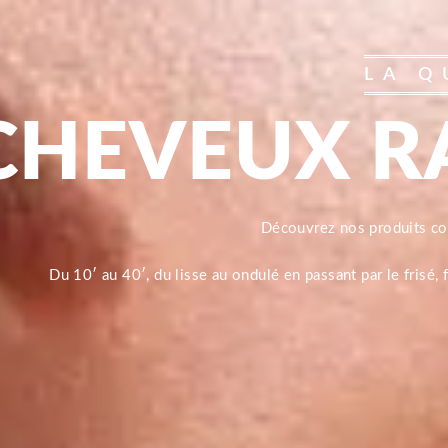
LA Q
CHEVEUX R
Découvrez nos produits 
Du 10′ au 40′, du lisse au ondulé en passant par le frisé,