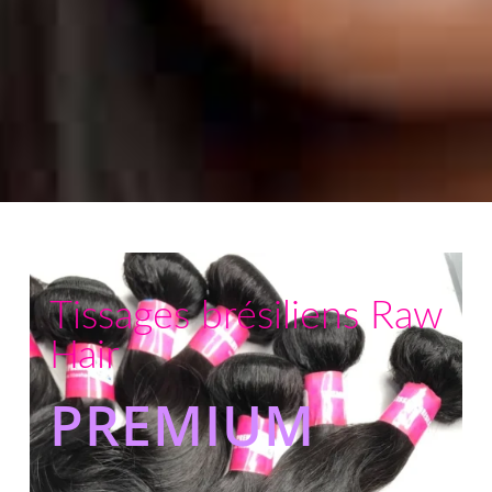
Tissages brésiliens Raw
Hair
PREMIUM