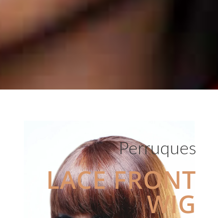
Perruques
LACE FRONT
WIG