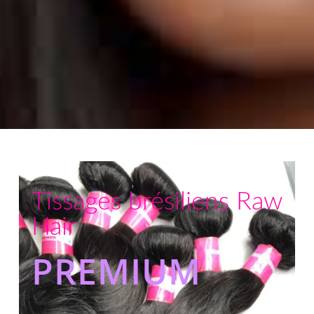
Tissages brésiliens Raw
Hair
PREMIUM