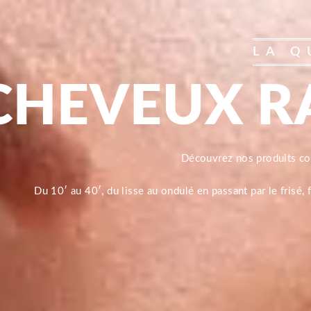
LA Q
CHEVEUX R
Découvrez nos produits 
Du 10′ au 40′, du lisse au ondulé en passant par le frisé,