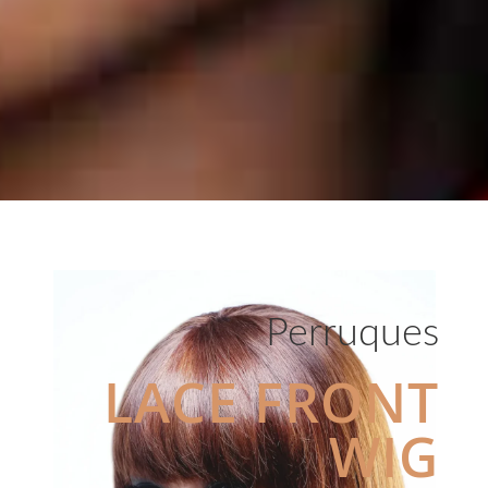
Perruques
LACE FRONT
WIG