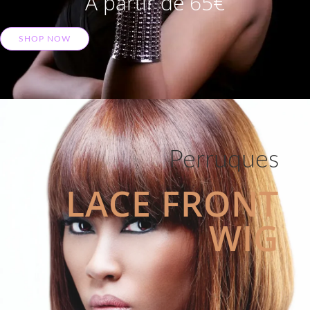
A partir de 65€
SHOP NOW
Perruques
LACE FRONT
WIG