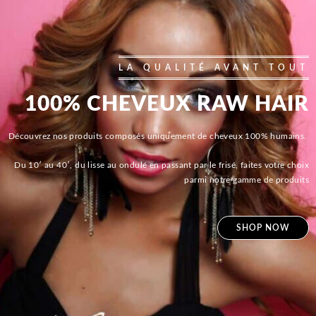
LA QUALITÉ AVANT TOUT
100% CHEVEUX RAW HAIR
Découvrez nos produits composés uniquement de cheveux 100% humains.
Du 10′ au 40′, du lisse au ondulé en passant par le frisé, faites votre choix
parmi notre gamme de produits
SHOP NOW