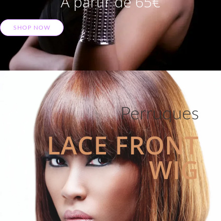
A partir de 65€
SHOP NOW
Perruques
LACE FRONT
WIG