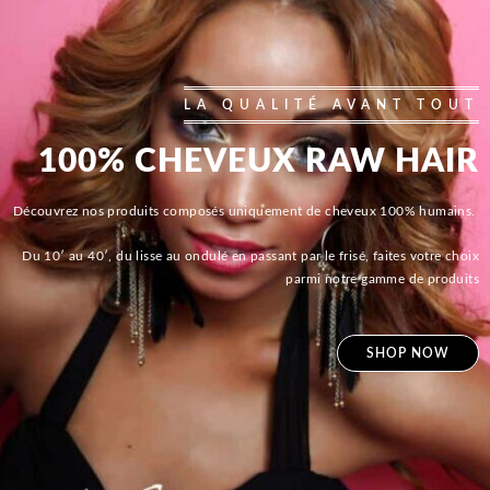
LA QUALITÉ AVANT TOUT
100% CHEVEUX RAW HAIR
Découvrez nos produits composés uniquement de cheveux 100% humains.
Du 10′ au 40′, du lisse au ondulé en passant par le frisé, faites votre choix
parmi notre gamme de produits
SHOP NOW