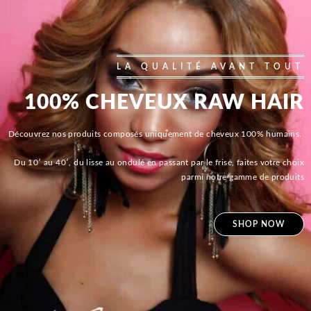
LA QUALITÉ AVANT TOUT
100% CHEVEUX RAW HAIR
Découvrez nos produits composés uniquement de cheveux 100% humains.
Du 10′ au 40′, du lisse au ondulé en passant par le frisé, faites votre choix
parmi notre gamme de produits
SHOP NOW