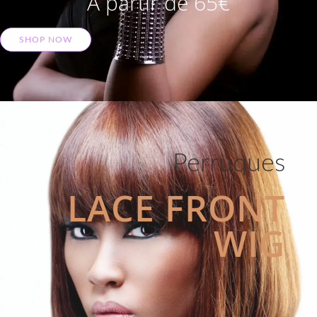
A partir de 65€
SHOP NOW
Perruques
LACE FRONT
WIG