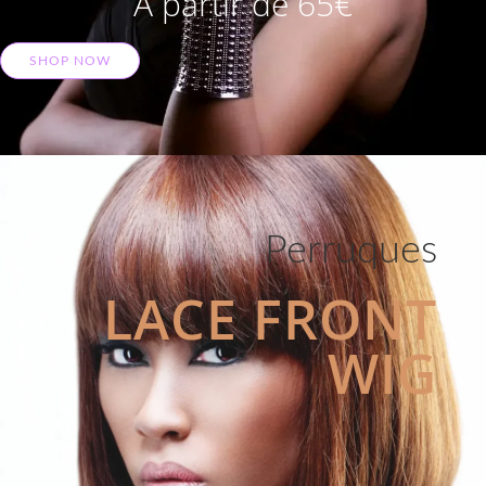
A partir de 65€
SHOP NOW
Perruques
LACE FRONT
WIG