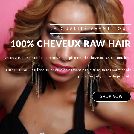
LA QUALITÉ AVANT TOUT
100% CHEVEUX RAW HAIR
Découvrez nos produits composés uniquement de cheveux 100% humains.
Du 10′ au 40′, du lisse au ondulé en passant par le frisé, faites votre choix
parmi notre gamme de produits
SHOP NOW