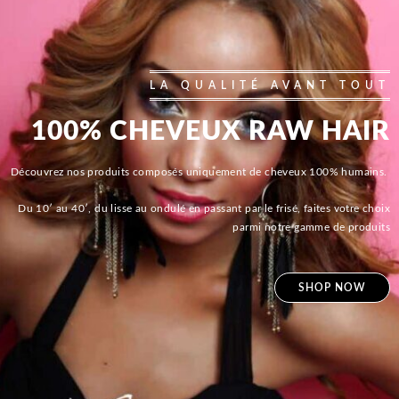
LA QUALITÉ AVANT TOUT
100% CHEVEUX RAW HAIR
Découvrez nos produits composés uniquement de cheveux 100% humains.
Du 10′ au 40′, du lisse au ondulé en passant par le frisé, faites votre choix
parmi notre gamme de produits
SHOP NOW