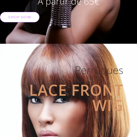
A partir de 65€
SHOP NOW
Perruques
LACE FRONT
WIG