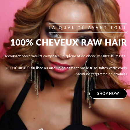
LA QUALITÉ AVANT TOUT
100% CHEVEUX RAW HAIR
Découvrez nos produits composés uniquement de cheveux 100% humains.
Du 10′ au 40′, du lisse au ondulé en passant par le frisé, faites votre choix
parmi notre gamme de produits
SHOP NOW