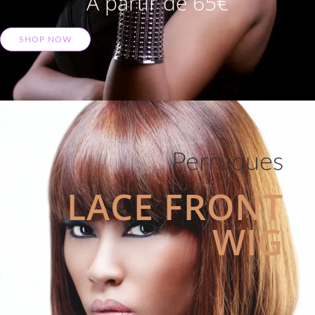
A partir de 65€
SHOP NOW
Perruques
LACE FRONT
WIG