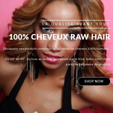
LA QUALITÉ AVANT TOUT
100% CHEVEUX RAW HAIR
Découvrez nos produits composés uniquement de cheveux 100% humains.
Du 10′ au 40′, du lisse au ondulé en passant par le frisé, faites votre choix
parmi notre gamme de produits
SHOP NOW