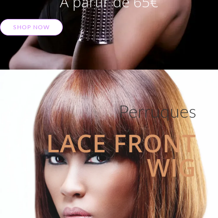
A partir de 65€
SHOP NOW
Perruques
LACE FRONT
WIG