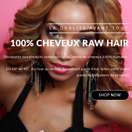
LA QUALITÉ AVANT TOUT
100% CHEVEUX RAW HAIR
Découvrez nos produits composés uniquement de cheveux 100% humains.
Du 10′ au 40′, du lisse au ondulé en passant par le frisé, faites votre choix
parmi notre gamme de produits
SHOP NOW