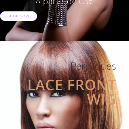
A partir de 65€
SHOP NOW
Perruques
LACE FRONT
WIG