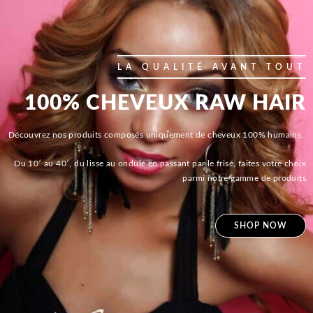
LA QUALITÉ AVANT TOUT
100% CHEVEUX RAW HAIR
Découvrez nos produits composés uniquement de cheveux 100% humains.
Du 10′ au 40′, du lisse au ondulé en passant par le frisé, faites votre choix
parmi notre gamme de produits
SHOP NOW