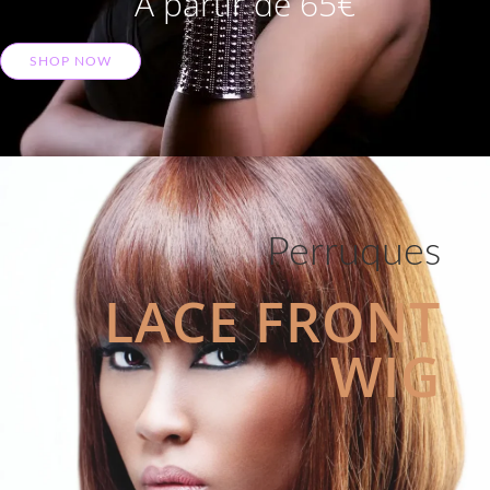
A partir de 65€
SHOP NOW
Perruques
LACE FRONT
WIG