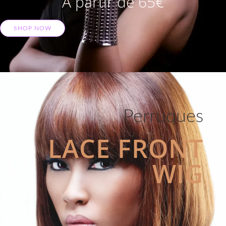
A partir de 65€
SHOP NOW
Perruques
LACE FRONT
WIG