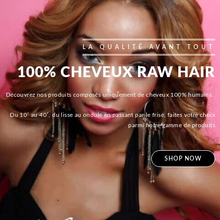
LA QUALITÉ AVANT TOUT
100% CHEVEUX RAW HAIR
Découvrez nos produits composés uniquement de cheveux 100% humains.
Du 10′ au 40′, du lisse au ondulé en passant par le frisé, faites votre choix
parmi notre gamme de produits
SHOP NOW