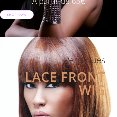
A partir de 65€
SHOP NOW
Perruques
LACE FRONT
WIG