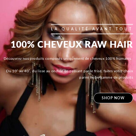
LA QUALITÉ AVANT TOUT
100% CHEVEUX RAW HAIR
Découvrez nos produits composés uniquement de cheveux 100% humains.
Du 10′ au 40′, du lisse au ondulé en passant par le frisé, faites votre choix
parmi notre gamme de produits
SHOP NOW