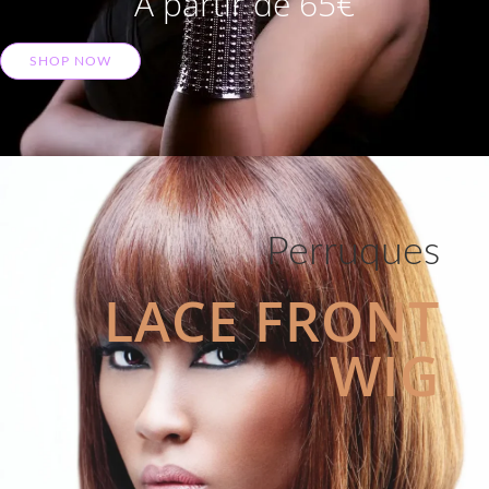
A partir de 65€
SHOP NOW
Perruques
LACE FRONT
WIG