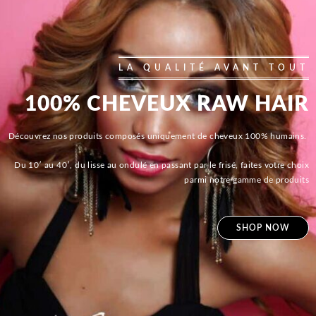
LA QUALITÉ AVANT TOUT
100% CHEVEUX RAW HAIR
Découvrez nos produits composés uniquement de cheveux 100% humains.
Du 10′ au 40′, du lisse au ondulé en passant par le frisé, faites votre choix
parmi notre gamme de produits
SHOP NOW