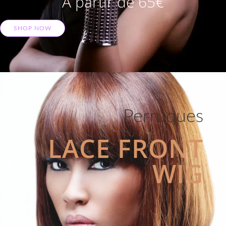
A partir de 65€
SHOP NOW
Perruques
LACE FRONT
WIG