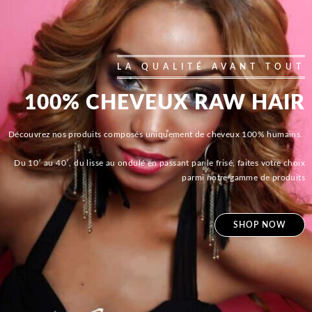
LA QUALITÉ AVANT TOUT
100% CHEVEUX RAW HAIR
Découvrez nos produits composés uniquement de cheveux 100% humains.
Du 10′ au 40′, du lisse au ondulé en passant par le frisé, faites votre choix
parmi notre gamme de produits
SHOP NOW