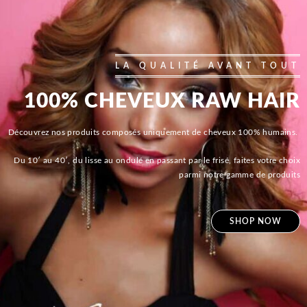
LA QUALITÉ AVANT TOUT
100% CHEVEUX RAW HAIR
Découvrez nos produits composés uniquement de cheveux 100% humains.
Du 10′ au 40′, du lisse au ondulé en passant par le frisé, faites votre choix
parmi notre gamme de produits
SHOP NOW