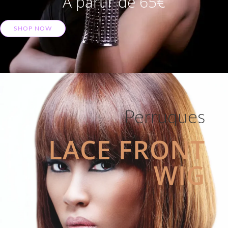
A partir de 65€
SHOP NOW
Perruques
LACE FRONT
WIG