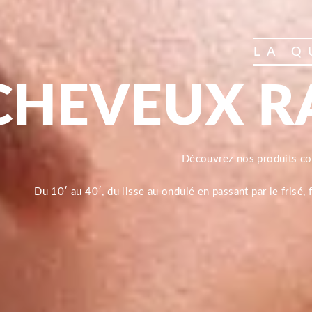
LA Q
CHEVEUX R
Découvrez nos produits 
Du 10′ au 40′, du lisse au ondulé en passant par le frisé,