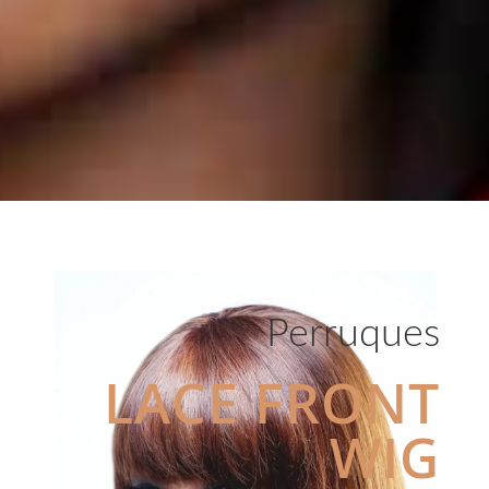
Perruques
LACE FRONT
WIG