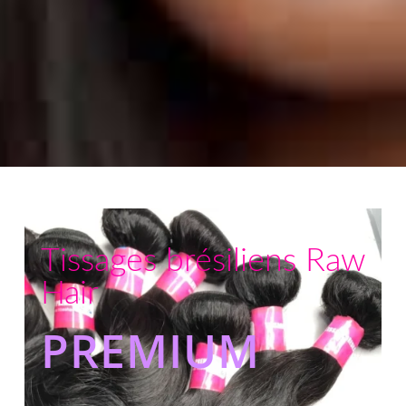
Tissages brésiliens Raw
Hair
PREMIUM